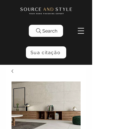
Search
Sua citação