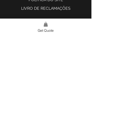
LIVRO DE RECLAMAÇÕES
Get Quote
LINK DO SITE
LAR
SOBRE NÓS
PROJETOS
FERRAMENTA DE DESIGN E INSPIRAÇÃO
CONTATO
CATEGORIAS
AZULEJOS E SUPERFÍCIES
ILUMINAÇÃO