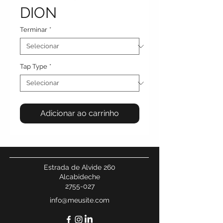
DION
Terminar
*
Tap Type
*
Adicionar ao carrinho
Estrada de Alvide 260
Alcabideche
2755-027
info@meusite.com