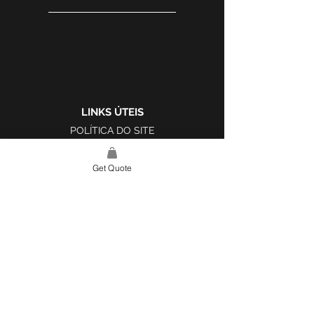
LINKS ÚTEIS
POLÍTICA DO SITE
LIVRO DE RECLAMAÇÕES
Get Quote
LINK DO SITE
LAR
SOBRE NÓS
PROJETOS
FERRAMENTA DE DESIGN E INSPIRAÇÃO