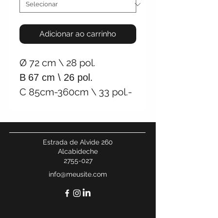
Adicionar ao carrinho
Ø
72 cm \
28 pol.
B
67 cm \ 26 pol.
C
85cm-360cm \ 33 pol.-
141 pol
.
+/- 22Kg \
49Lb
Conexão de teto com fio
Estrada de Alvide 260
Alcabideche
2755-027
info@meusite.com