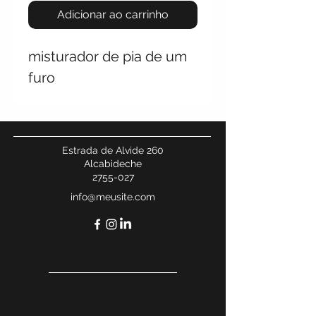
Adicionar ao carrinho
misturador de pia de um
furo
Estrada de Alvide 260
Alcabideche
2755-027
info@meusite.com