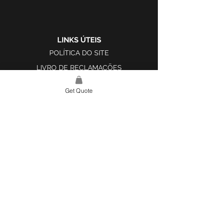
LINKS ÚTEIS
POLÍTICA DO SITE
LIVRO DE RECLAMAÇÕES
Get Quote
LINK DO SITE
LAR
SOBRE NÓS
PROJETOS
FERRAMENTA DE DESIGN E INSPIRAÇÃO
CONTATO