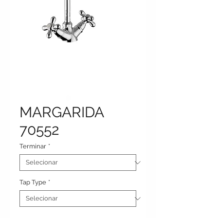
MARGARIDA
70552
Terminar
*
Tap Type
*