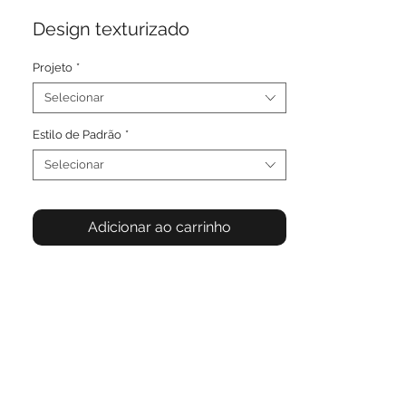
Design texturizado
Projeto
*
Selecionar
Estilo de Padrão
*
Selecionar
Adicionar ao carrinho