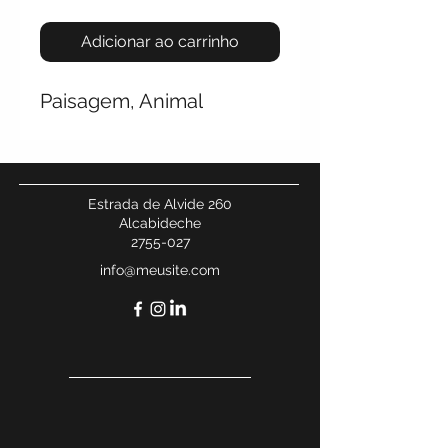
Adicionar ao carrinho
Paisagem, Animal
Estrada de Alvide 260
Alcabideche
2755-027
info@meusite.com