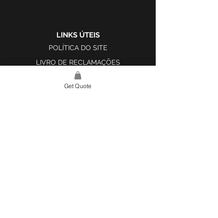
LINKS ÚTEIS
POLÍTICA DO SITE
LIVRO DE RECLAMAÇÕES
Get Quote
LINK DO SITE
LAR
SOBRE NÓS
PROJETOS
FERRAMENTA DE DESIGN E INSPIRAÇÃO
CONTATO