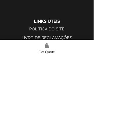
LINKS ÚTEIS
POLÍTICA DO SITE
LIVRO DE RECLAMAÇÕES
Get Quote
LINK DO SITE
LAR
SOBRE NÓS
PROJETOS
FERRAMENTA DE DESIGN E INSPIRAÇÃO
CONTATO