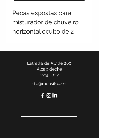
Peças expostas para
misturador de chuveiro
horizontal oculto de 2
VIAS com botões de
pressão, saída de água e
conjunto de chuveiro
Estrada de Alvide 260
Alcabideche
2755-027
info@meusite.com