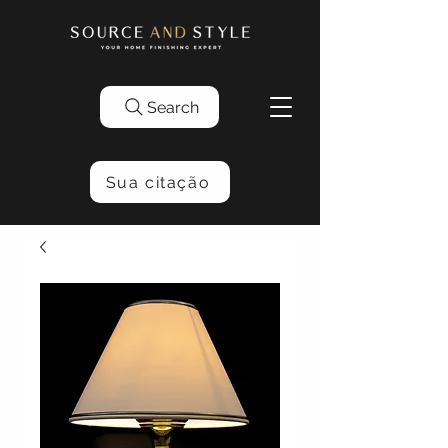
Search
Sua citação