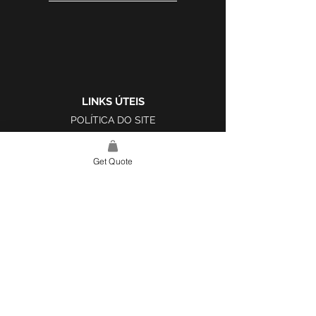
LINKS ÚTEIS
POLÍTICA DO SITE
LIVRO DE RECLAMAÇÕES
Get Quote
LINK DO SITE
LAR
SOBRE NÓS
PROJETOS
FERRAMENTA DE DESIGN E INSPIRAÇÃO