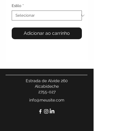
Estilo
*
Adicionar ao carrinho
Estrada de Alvide 260
Alcabideche
2755-027
info@meusite.com