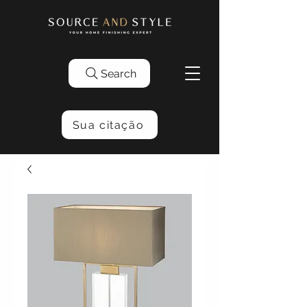
Search
Sua citação