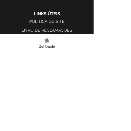
LINKS ÚTEIS
POLÍTICA DO SITE
LIVRO DE RECLAMAÇÕES
Get Quote
LINK DO SITE
LAR
SOBRE NÓS
PROJETOS
FERRAMENTA DE DESIGN E INSPIRAÇÃO
CONTATO