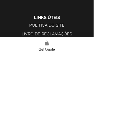
LINKS ÚTEIS
POLÍTICA DO SITE
LIVRO DE RECLAMAÇÕES
Get Quote
LINK DO SITE
LAR
SOBRE NÓS
PROJETOS
FERRAMENTA DE DESIGN E INSPIRAÇÃO
CONTATO