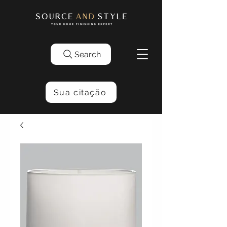
Search
Sua citação