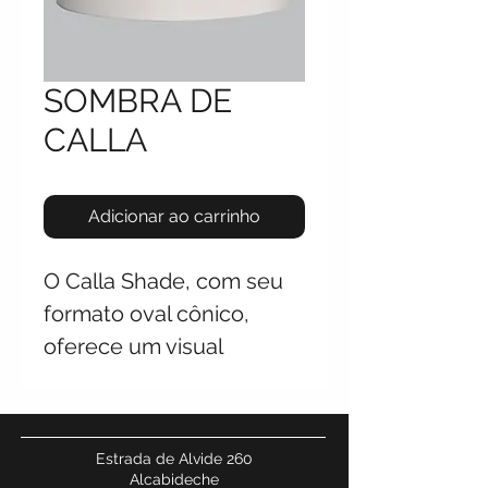
SOMBRA DE
CALLA
Adicionar ao carrinho
O Calla Shade, com seu
formato oval cônico,
oferece um visual
clássico para luminárias
de mesa. Sua cor creme
suave complementa
Estrada de Alvide 260
várias bases de
Alcabideche