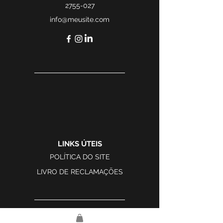
2755-027
luminárias, adicionando
info@meusite.com
elegância. É perfeito para
quartos ou salas de estar.
LINKS ÚTEIS
POLÍTICA DO SITE
LIVRO DE RECLAMAÇÕES