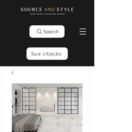
Search
Sua citação