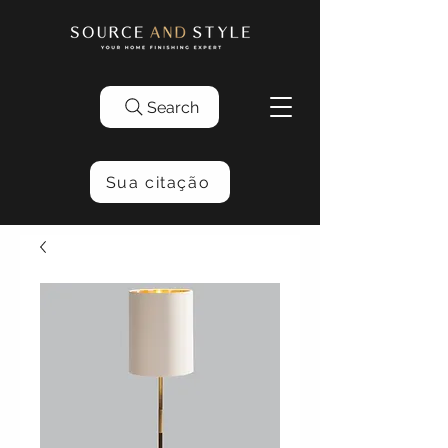
Search
Sua citação