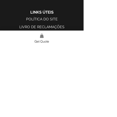
LINKS ÚTEIS
POLÍTICA DO SITE
LIVRO DE RECLAMAÇÕES
Get Quote
LINK DO SITE
LAR
SOBRE NÓS
PROJETOS
FERRAMENTA DE DESIGN E INSPIRAÇÃO
CONTATO