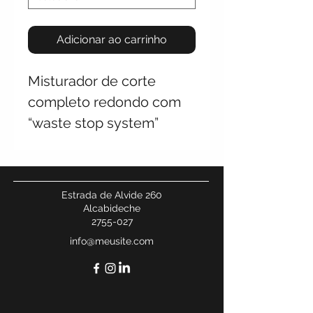
Adicionar ao carrinho
Misturador de corte
completo redondo com
“waste stop system”
Estrada de Alvide 260
Alcabideche
2755-027
info@meusite.com