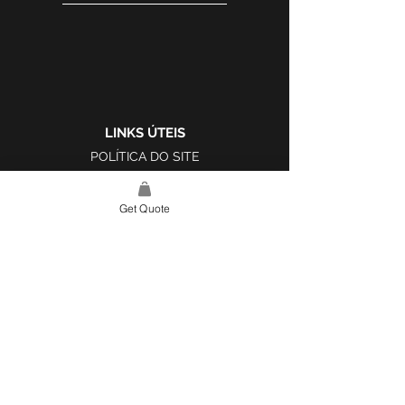
LINKS ÚTEIS
POLÍTICA DO SITE
LIVRO DE RECLAMAÇÕES
Get Quote
LINK DO SITE
LAR
SOBRE NÓS
PROJETOS
FERRAMENTA DE DESIGN E INSPIRAÇÃO