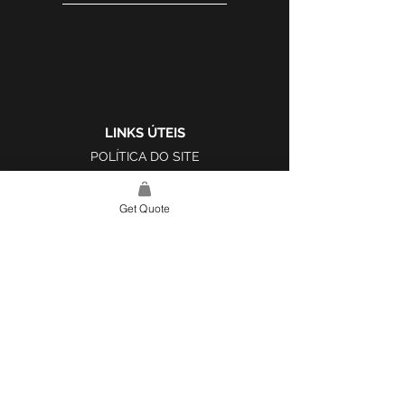
LINKS ÚTEIS
POLÍTICA DO SITE
LIVRO DE RECLAMAÇÕES
Get Quote
LINK DO SITE
LAR
SOBRE NÓS
PROJETOS
FERRAMENTA DE DESIGN E INSPIRAÇÃO