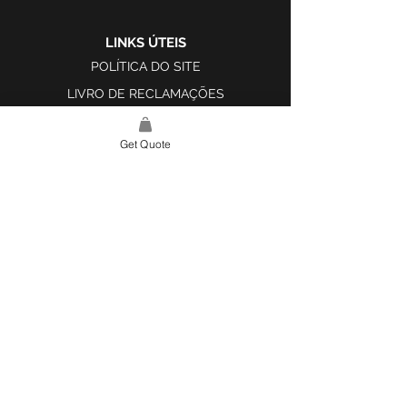
LINKS ÚTEIS
POLÍTICA DO SITE
LIVRO DE RECLAMAÇÕES
Get Quote
LINK DO SITE
LAR
SOBRE NÓS
PROJETOS
FERRAMENTA DE DESIGN E INSPIRAÇÃO
CONTATO