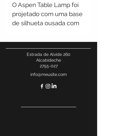
O Aspen Table Lamp foi
projetado com uma base
de silhueta ousada com
um pedestal de mármore
preto. Adicione um toque
de padrões naturais ao
Estrada de Alvide 260
seu quarto.
Alcabideche
2755-027
info@meusite.com