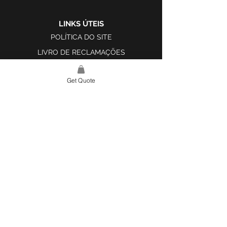
LINKS ÚTEIS
POLÍTICA DO SITE
LIVRO DE RECLAMAÇÕES
Get Quote
LINK DO SITE
LAR
SOBRE NÓS
PROJETOS
FERRAMENTA DE DESIGN E INSPIRAÇÃO
CONTATO