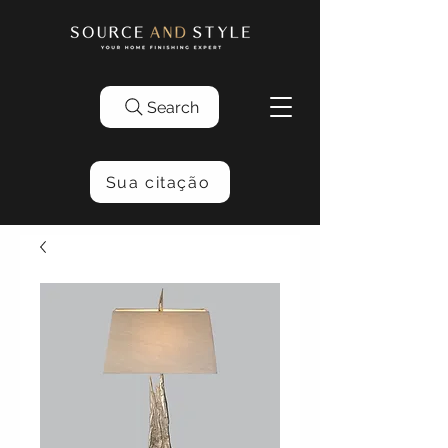
Search
Sua citação