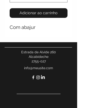
Adicionar ao carrinho
Com abajur
Estrada de Alvide 260
Alcabideche
2755-027
info@meusite.com