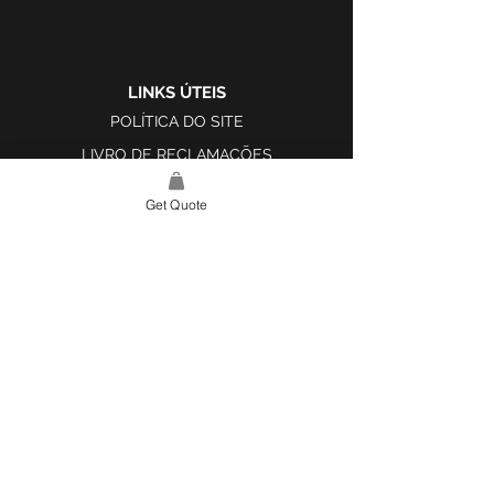
LINKS ÚTEIS
POLÍTICA DO SITE
LIVRO DE RECLAMAÇÕES
Get Quote
LINK DO SITE
LAR
SOBRE NÓS
PROJETOS
FERRAMENTA DE DESIGN E INSPIRAÇÃO
CONTATO