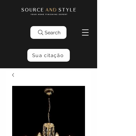
Search
Sua citação