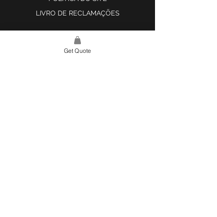
LIVRO DE RECLAMAÇÕES
Get Quote
LINK DO SITE
LAR
SOBRE NÓS
PROJETOS
FERRAMENTA DE DESIGN E INSPIRAÇÃO
CONTATO
CATEGORIAS
AZULEJOS E SUPERFÍCIES
ILUMINAÇÃO