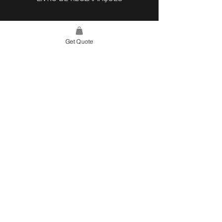
Get Quote
LINK DO SITE
LAR
SOBRE NÓS
PROJETOS
FERRAMENTA DE DESIGN E INSPIRAÇÃO
CONTATO
CATEGORIAS
AZULEJOS E SUPERFÍCIES
ILUMINAÇÃO
COZINHA