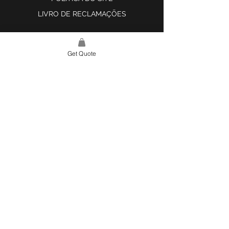
LIVRO DE RECLAMAÇÕES
Get Quote
LINK DO SITE
LAR
SOBRE NÓS
PROJETOS
FERRAMENTA DE DESIGN E INSPIRAÇÃO
CONTATO
CATEGORIAS
AZULEJOS E SUPERFÍCIES
ILUMINAÇÃO