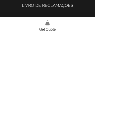
LIVRO DE RECLAMAÇÕES
Get Quote
LINK DO SITE
LAR
SOBRE NÓS
PROJETOS
FERRAMENTA DE DESIGN E INSPIRAÇÃO
CONTATO
CATEGORIAS
AZULEJOS E SUPERFÍCIES
ILUMINAÇÃO